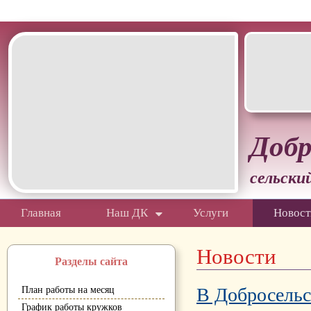
Белгородская область Грайворонский муниципальный окр
Добр
сельски
Главная
Наш ДК
Услуги
Новост
Новости
Разделы сайта
В Добросельс
План работы на месяц
График работы кружков