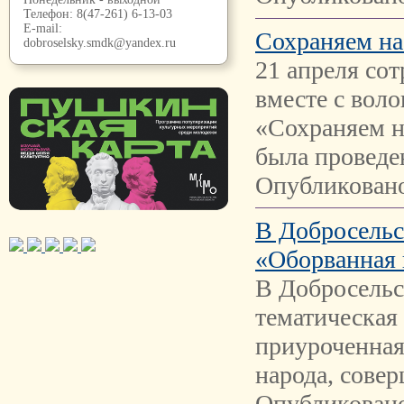
Телефон:
8(47-261) 6-13-03
E-mail:
Сохраняем на
dobroselsky.smdk@yandex.ru
21 апреля со
вместе с вол
«Сохраняем н
была проведе
Опубликовано
В Добросельс
«Оборванная 
В Добросельс
тематическая
приуроченная
народа, сове
Опубликовано