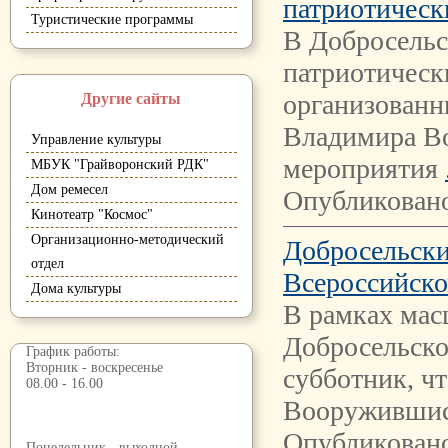
патриотическ
Туристические программы
В Добросельс
патриотическ
организованн
Другие сайты
Владимира Во
Управление культуры
мероприятия
МБУК "Грайворонский РДК"
Дом ремесел
Опубликовано
Кинотеатр "Космос"
Организационно-методический
Добросельски
отдел
Всероссийско
Дома культуры
В рамках мас
Добросельско
График работы:
Вторник - воскресенье
субботник, ч
08.00 - 16.00
Вооружившис
Опубликовано
Понедельник - выходной