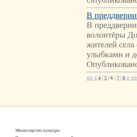
В преддверии
В преддверии
волонтёры До
жителей села
улыбками и д
Опубликовано
<<
<
4
|
5
|
6
|
7
|
8
>
>>
Министерство культуры