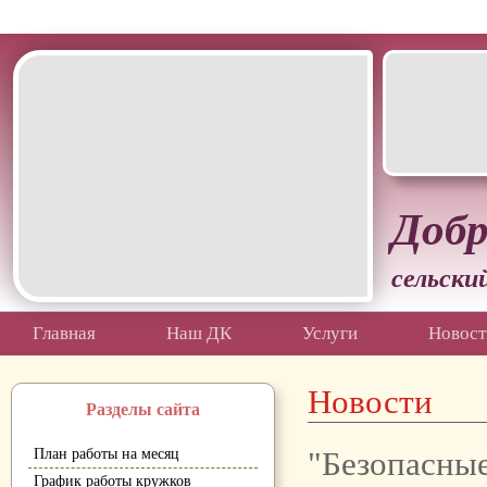
Белгородская область Грайворонский муниципальный окр
Добр
сельски
Главная
Наш ДК
Услуги
Новост
Новости
Разделы сайта
"Безопасные
План работы на месяц
График работы кружков