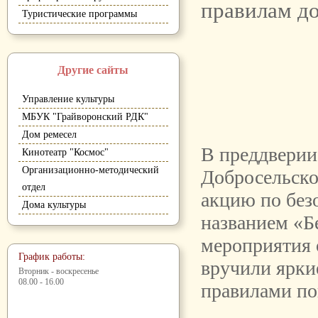
правилам д
Туристические программы
Другие сайты
Управление культуры
МБУК "Грайворонский РДК"
Дом ремесел
В преддверии
Кинотеатр "Космос"
Организационно-методический
Добросельско
отдел
акцию по без
Дома культуры
названием «Б
мероприятия 
График работы:
вручили ярки
Вторник - воскресенье
08.00 - 16.00
правилами по