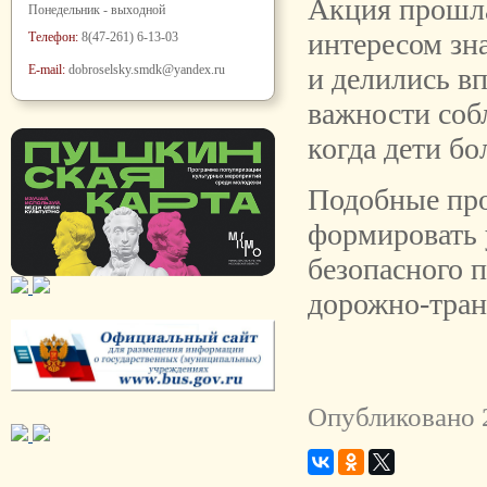
Акция прошла
Понедельник - выходной
интересом зн
Телефон:
8(47-261) 6-13-03
E-mail:
dobroselsky.smdk@yandex.ru
и делились в
важности соб
когда дети бо
Подобные пр
формировать 
безопасного 
дорожно-тран
Опубликовано 