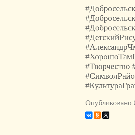
#Добросельс
#Добросельс
#Добросельс
#ДетскийРис
#АлександрЧ
#ХорошоТамГ
#Творчество 
#СимволРайо
#КультураГр
Опубликовано 