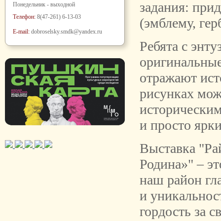
задания: при
Понедельник - выходной
Телефон:
8(47-261) 6-13-03
(эмблему, герб
E-mail:
dobroselsky.smdk@yandex.ru
Ребята с энт
оригинальные
отражают ист
рисунках мож
исторически
и просто ярк
Выставка "Ра
Родина»" – эт
наш район гл
и уникальност
гордость за 