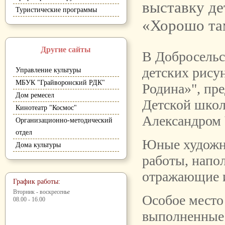
выставку де
Туристические программы
«Хорошо там
Другие сайты
В Добросельс
детских рису
Управление культуры
МБУК "Грайворонский РДК"
Родина»", пр
Дом ремесел
Детской школ
Кинотеатр "Космос"
Александром
Организационно-методический
отдел
Юные художн
Дома культуры
работы, напо
отражающие и
График работы:
Вторник - воскресенье
Особое место
08.00 - 16.00
выполненные 