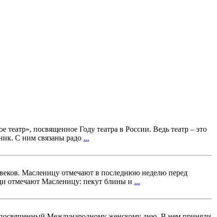
 театр», посвященное Году театра в России. Ведь театр – это
дник. С ним связаны радо
...
веков. Масленицу отмечают в последнюю неделю перед
юди отмечают Масленицу: пекут блины и
...
, посвященный Международному женскому дню. В нем приняли