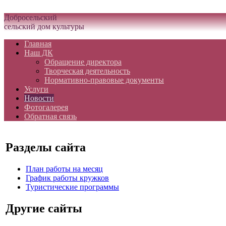
Белгородская область Грайворонский муниципальный округ
Добросельский
сельский дом культуры
Главная
Наш ДК
Обращение директора
Творческая деятельность
Нормативно-правовые документы
Услуги
Новости
Фотогалерея
Обратная связь
Разделы сайта
План работы на месяц
График работы кружков
Туристические программы
Другие сайты