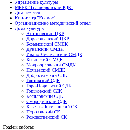
Управление культуры
МБУК "Грайворонский РДК"
Дом ремесел
Кинотеатр "Космос"
Организационно-методический отдел
Дома культуры
Антоновский ЦКР
Дорогощанский ЦКР
Безыменский СМДК
Дунайский СМДК
Ивано-Лисичанский СМДК
Козинский СМДК
Мокроорловский СМДК
Почаевский СМДК
Добросельский СДК
Глотовский СДК
Гора-Подольский СДК
Горьковский СДК
Косиловский СДК
Смородинский СДК
Казачье-Лисичанский СК
Порозовский СК
Рождественский СК
График работы: