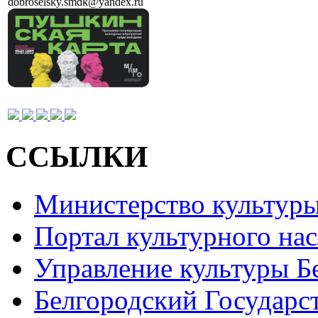
dobroselsky.smdk@yandex.ru
ССЫЛКИ
Министерство культур
Портал культурного на
Управление культуры Б
Белгородский Государс