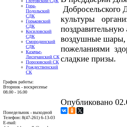
Глотовский СДК
Гора-
Добросельского Д
Подольский
СДК
культуры органи
Горьковский
СДК
поздравительную 
Косиловский
СДК
воздушные шары, 
Смородинский
пожеланиями здор
СДК
Казачье-
сладкие призы.
Лисичанский СК
Порозовский СК
Рождественский
СК
График работы:
Вторник - воскресенье
08.00 - 16.00
Опубликовано 02.
Понедельник - выходной
Телефон:
8(47-261) 6-13-03
E-mail: