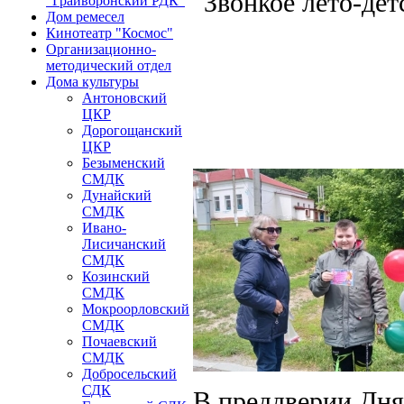
"Звонкое лето-де
"Грайворонский РДК"
Дом ремесел
Кинотеатр "Космос"
Организационно-
методический отдел
Дома культуры
Антоновский
ЦКР
Дорогощанский
ЦКР
Безыменский
СМДК
Дунайский
СМДК
Ивано-
Лисичанский
СМДК
Козинский
СМДК
Мокроорловский
СМДК
Почаевский
СМДК
Добросельский
СДК
В преддверии Дня