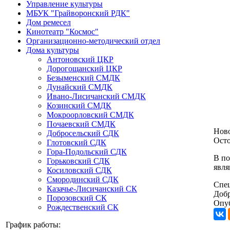
Управление культуры
МБУК "Грайворонский РДК"
Дом ремесел
Кинотеатр "Космос"
Организационно-методический отдел
Дома культуры
Антоновский ЦКР
Дорогощанский ЦКР
Безыменский СМДК
Дунайский СМДК
Ивано-Лисичанский СМДК
Козинский СМДК
Мокроорловский СМДК
Почаевский СМДК
Нов
Добросельский СДК
Ост
Глотовский СДК
Гора-Подольский СДК
В по
Горьковский СДК
явл
Косиловский СДК
Смородинский СДК
Спец
Казачье-Лисичанский СК
Добр
Порозовский СК
Опуб
Рождественский СК
График работы: